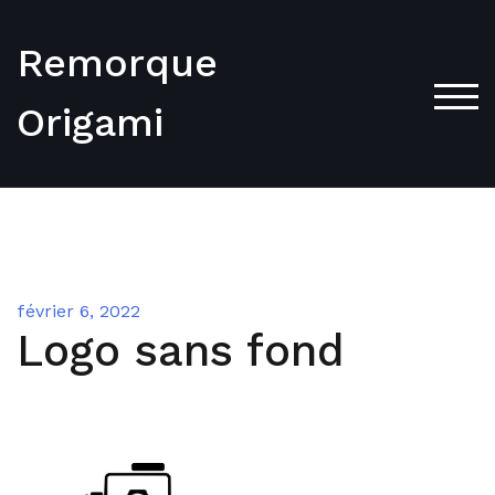
Skip
to
Remorque
content
TOG
Origami
février 6, 2022
Logo sans fond