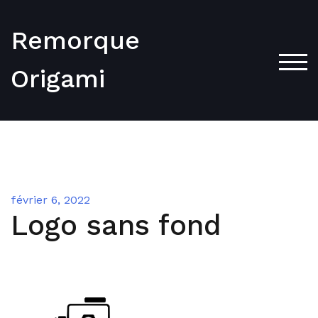
Skip
to
Remorque
content
TOG
Origami
février 6, 2022
Logo sans fond