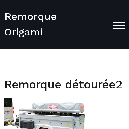
Skip
to
Remorque
content
TOG
Origami
Remorque détourée2