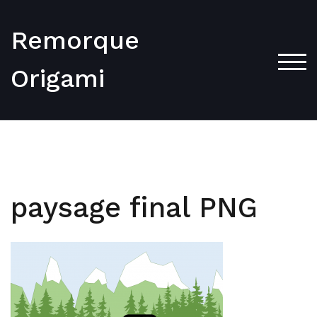
Skip
to
Remorque
content
TOG
Origami
paysage final PNG