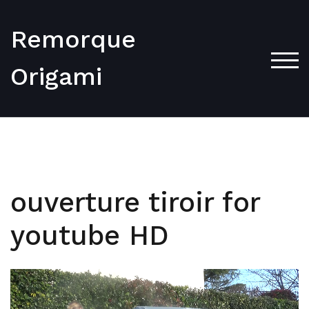
Skip
to
Remorque
content
TOG
Origami
ouverture tiroir for
youtube HD
Lecteur
vidéo