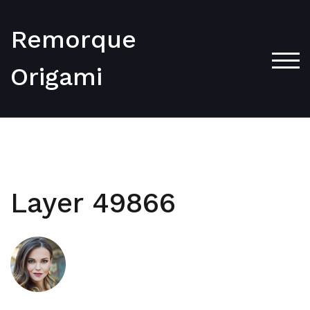
Skip
to
Remorque
content
TOG
Origami
Layer 49866