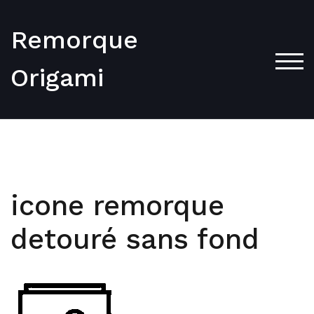
Skip
to
Remorque
content
TOG
Origami
icone remorque
detouré sans fond