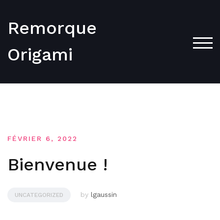
Skip
to
Remorque
content
TOG
Origami
FÉVRIER 6, 2022
Bienvenue !
by
lgaussin
UNCATEGORIZED