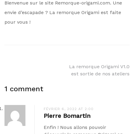
Bienvenue sur le site Remorque-origami.com. Une
envie d’escapade ? La remorque Origami est faite
pour vous !
Navigation
La remorque Origami V1.0
est sortie de nos ateliers
de
1 comment
l’article
FÉVRIER 6, 2022 AT 2:00
Pierre Bomartin
Enfin ! Nous allons pouvoir