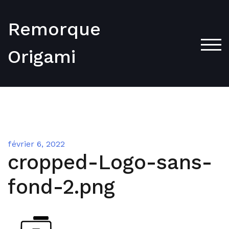
Skip
to
Remorque
content
TOG
Origami
février 6, 2022
cropped-Logo-sans-
fond-2.png